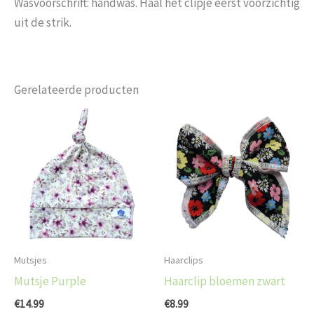
Wasvoorschrift: handwas. Haal het clipje eerst voorzichtig
uit de strik.
Gerelateerde producten
Dit
product
heeft
meerdere
variaties.
Deze
optie
kan
Mutsjes
Haarclips
gekozen
Mutsje Purple
Haarclip bloemen zwart
worden
€
14.99
€
8.99
op