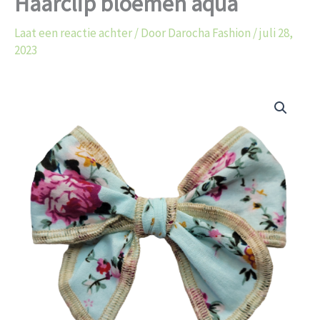
Haarclip bloemen aqua
Laat een reactie achter
/ Door
Darocha Fashion
/
juli 28,
2023
Haarclip
bloemen
aqua
aantal