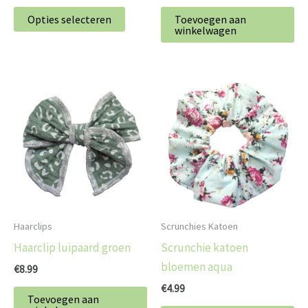
de
Opties selecteren
Toevoegen aan
winkelwagen
productpagina
Haarclips
Scrunchies Katoen
Haarclip luipaard groen
Scrunchie katoen
bloemen aqua
€
8.99
€
4.99
Toevoegen aan