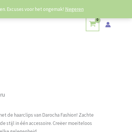
iken. Excuses voor het ongemak!
Negeren
ru
et de haarclips van Darocha Fashion! Zachte
 stijl in één accessoire. Creëer moeiteloos
elke gelegenheid.