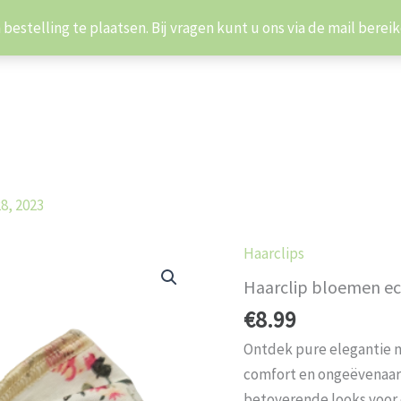
estelling te plaatsen. Bij vragen kunt u ons via de mail bere
en
28, 2023
Haarclips
Haarclip
bloemen
Haarclip bloemen ec
ecru
€
8.99
aantal
Ontdek pure elegantie m
comfort en ongeëvenaarde
betoverende looks voor 