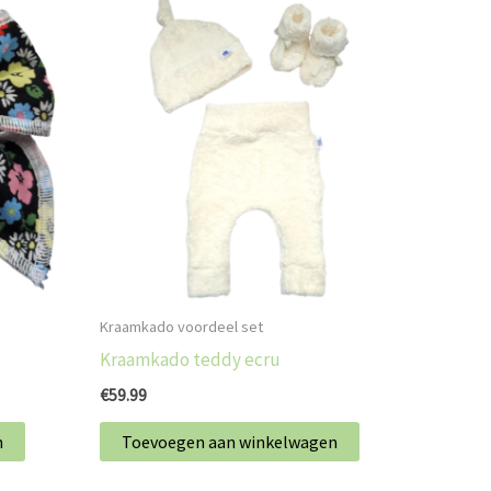
Kraamkado voordeel set
Kraamkado teddy ecru
€
59.99
n
Toevoegen aan winkelwagen