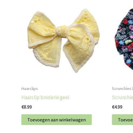
Haarclips
Scrunchies
Haarclip broderie geel
Scrunchi
€
8.99
€
4.99
Toevoegen aan winkelwagen
Toevoe