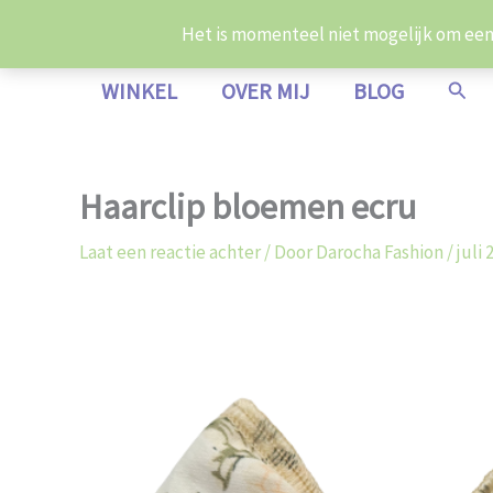
Ga
Het is momenteel niet mogelijk om een b
naar
de
Zoek
WINKEL
OVER MIJ
BLOG
inhoud
Haarclip bloemen ecru
Laat een reactie achter
/ Door
Darocha Fashion
/
juli 