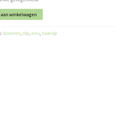
 aan winkelwagen
s:
bloemen
,
clip
,
ecru
,
haarclip