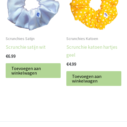
Scrunchies Satijn
Scrunchies Katoen
Scrunchie satijn wit
Scrunchie katoen hartjes
geel
€
6.99
€
4.99
Toevoegen aan
winkelwagen
Toevoegen aan
winkelwagen