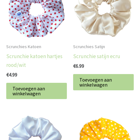
Scrunchies Katoen
Scrunchies Satijn
Scrunchie katoen hartjes
Scrunchie satijn ecru
rood/wit
€
6.99
€
4.99
Toevoegen aan
winkelwagen
Toevoegen aan
winkelwagen