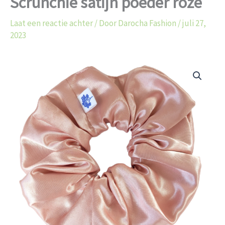
Scrunchie satijn poeder roze
Laat een reactie achter
/ Door
Darocha Fashion
/
juli 27,
2023
Scrunchie
satijn
poeder
roze
aantal