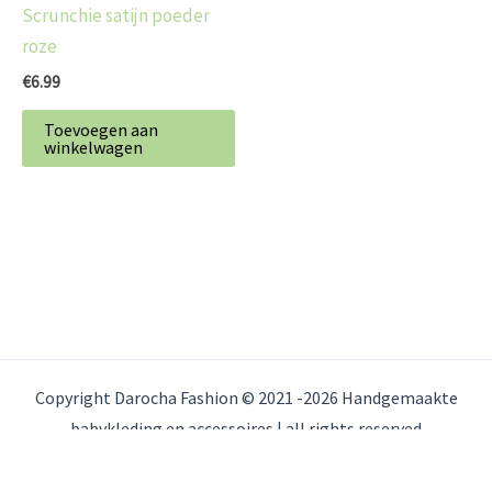
Scrunchie satijn poeder
roze
€
6.99
Toevoegen aan
winkelwagen
Copyright Darocha Fashion © 2021 -2026 Handgemaakte
babykleding en accessoires | all rights reserved