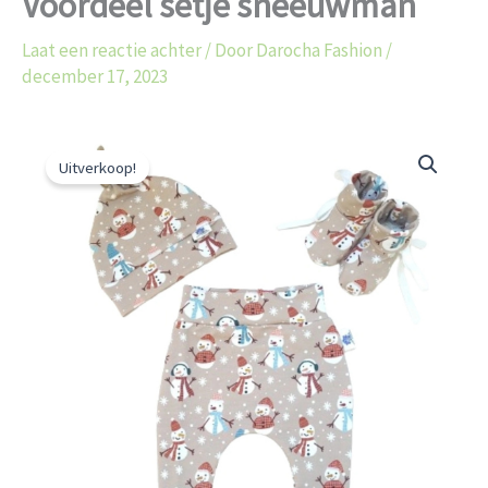
Voordeel setje sneeuwman
Laat een reactie achter
/ Door
Darocha Fashion
/
december 17, 2023
Oorspronkelijke
Huidige
Voordeel
prijs
prijs
Uitverkoop!
setje
was:
is:
sneeuwman
€57.00.
€49.99.
aantal