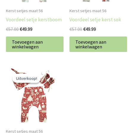
Kerst setjes maat 56
Kerst setjes maat 56
Voordeel setje kerstboom
Voordeel setje kerst sok
€
57.00
€
49.99
€
57.00
€
49.99
Toevoegen aan
Toevoegen aan
winkelwagen
winkelwagen
Oorspronkelijke
Huidige
prijs
prijs
Uitverkoop!
Uitverkoop!
was:
is:
€57.00.
€49.99.
Kerst setjes maat 56