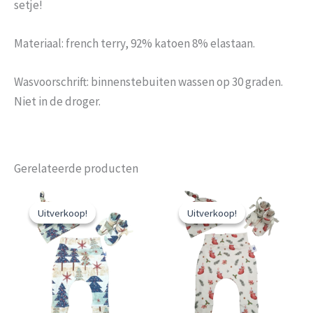
setje!
Materiaal: french terry, 92% katoen 8% elastaan.
Wasvoorschrift: binnenstebuiten wassen op 30 graden.
Niet in de droger.
Gerelateerde producten
Oorspronkelijke
Huidige
Oorspronkelijke
Huidige
prijs
prijs
prijs
prijs
Uitverkoop!
Uitverkoop!
Uitverkoop!
Uitverkoop!
was:
is:
was:
is:
€57.00.
€49.99.
€57.00.
€49.99.