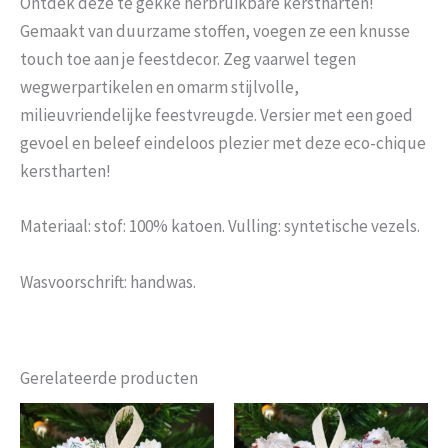
Ontdek deze te gekke herbruikbare kerstharten!
Gemaakt van duurzame stoffen, voegen ze een knusse
touch toe aan je feestdecor. Zeg vaarwel tegen
wegwerpartikelen en omarm stijlvolle,
milieuvriendelijke feestvreugde. Versier met een goed
gevoel en beleef eindeloos plezier met deze eco-chique
kerstharten!
Materiaal: stof: 100% katoen. Vulling: syntetische vezels.
Wasvoorschrift: handwas.
Gerelateerde producten
Prijsklasse:
Prijsklasse:
Dit
Dit
€8.99
€8.99
product
produc