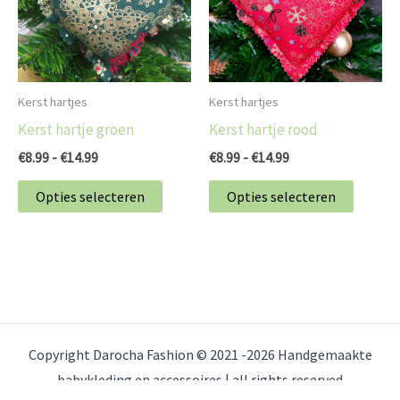
variaties.
variatie
Deze
Deze
optie
optie
kan
kan
Kerst hartjes
Kerst hartjes
gekozen
gekoz
Kerst hartje groen
Kerst hartje rood
worden
worde
€
8.99
-
€
14.99
€
8.99
-
€
14.99
op
op
de
de
Opties selecteren
Opties selecteren
productpagina
produc
Copyright Darocha Fashion © 2021 -2026 Handgemaakte
babykleding en accessoires | all rights reserved