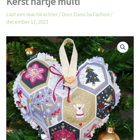
Kerst hartje multi
Laat een reactie achter
/ Door
Darocha Fashion
/
december 17, 2023
Prijsklasse:
Kerst
€8.99
hartje
tot
multi
€14.99
aantal