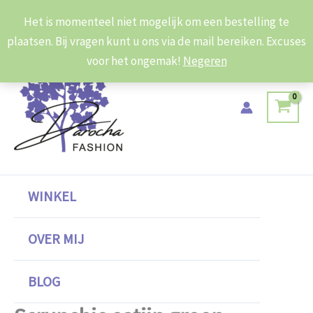
Ga
Het is momenteel niet mogelijk om een bestelling te
naar
plaatsen. Bij vragen kunt u ons via de mail bereiken. Excuses
de
voor het ongemak!
Negeren
inhoud
WINKEL
OVER MIJ
BLOG