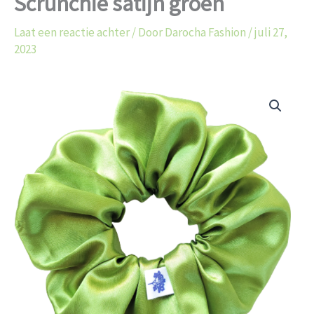
Scrunchie satijn groen
Laat een reactie achter
/ Door
Darocha Fashion
/
juli 27,
2023
Scrunchie
satijn
groen
aantal