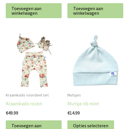
Toevoegen aan
Toevoegen aan
winkelwagen
winkelwagen
Dit
produc
heeft
meerd
variatie
Deze
optie
kan
Kraamkado voordeel set
Mutsjes
gekoz
Kraamkado rozen
Mutsje rib mint
worde
€
49.99
€
14.99
op
de
Toevoegen aan
Opties selecteren