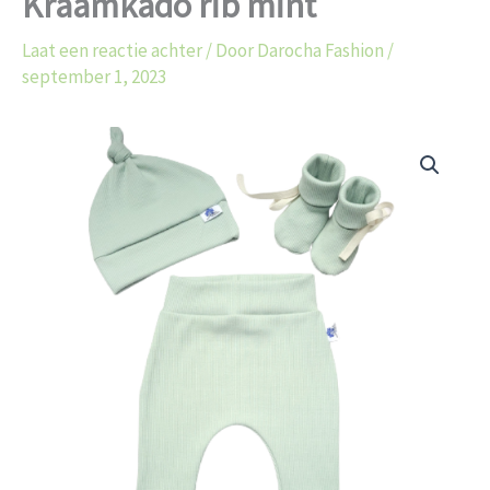
Kraamkado rib mint
Laat een reactie achter
/ Door
Darocha Fashion
/
september 1, 2023
Kraamkado
rib
mint
aantal