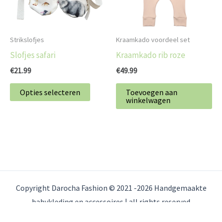
Deze
optie
kan
Strikslofjes
Kraamkado voordeel set
gekozen
Slofjes safari
Kraamkado rib roze
worden
€
21.99
€
49.99
op
de
Opties selecteren
Toevoegen aan
winkelwagen
productpagina
Copyright Darocha Fashion © 2021 -2026 Handgemaakte
babykleding en accessoires | all rights reserved