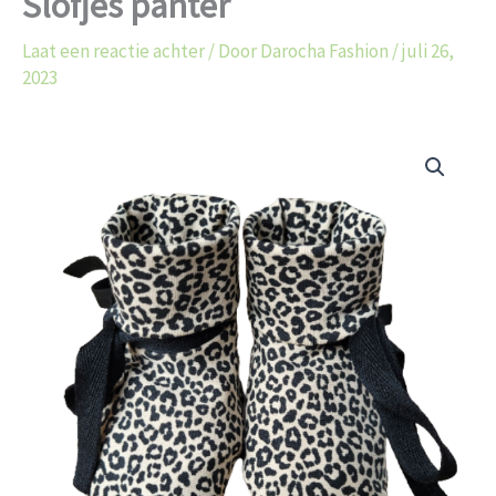
Slofjes panter
Laat een reactie achter
/ Door
Darocha Fashion
/
juli 26,
2023
Slofjes
panter
aantal