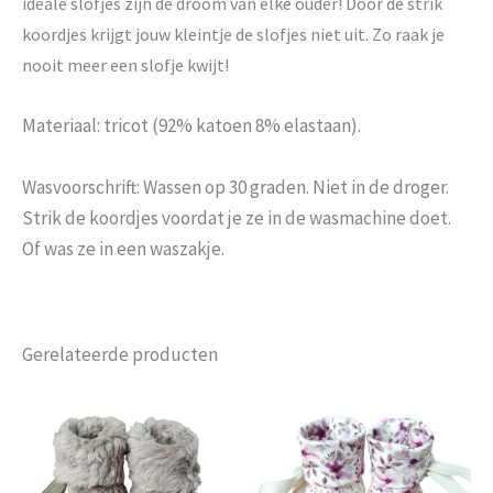
ideale slofjes zijn de droom van elke ouder! Door de strik
koordjes krijgt jouw kleintje de slofjes niet uit. Zo raak je
nooit meer een slofje kwijt!
Materiaal: tricot (92% katoen 8% elastaan).
Wasvoorschrift: Wassen op 30 graden. Niet in de droger.
Strik de koordjes voordat je ze in de wasmachine doet.
Of was ze in een waszakje.
Gerelateerde producten
Dit
Dit
product
produc
heeft
heeft
meerdere
meerd