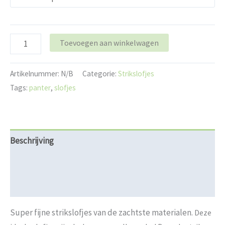
Toevoegen aan winkelwagen
Artikelnummer:
N/B
Categorie:
Strikslofjes
Tags:
panter
,
slofjes
Beschrijving
Aanvullende informatie
Beoordelingen (0)
Super fijne strikslofjes van de zachtste materialen.
Deze