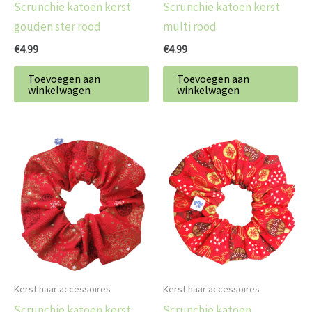
Scrunchie katoen kerst
Scrunchie katoen kerst
gouden ster rood
multi rood
€
4.99
€
4.99
Toevoegen aan
Toevoegen aan
winkelwagen
winkelwagen
Kerst haar accessoires
Kerst haar accessoires
Scrunchie katoen kerst
Scrunchie katoen