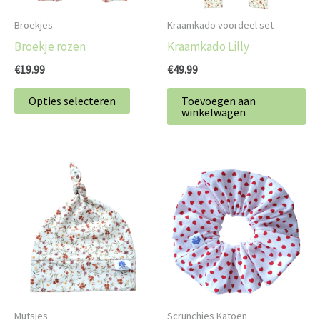
kan
Broekjes
Kraamkado voordeel set
gekozen
Broekje rozen
Kraamkado Lilly
worden
€
19.99
€
49.99
op
de
Opties selecteren
Toevoegen aan
winkelwagen
productpagina
Dit
product
heeft
meerdere
variaties.
Deze
optie
kan
Mutsjes
Scrunchies Katoen