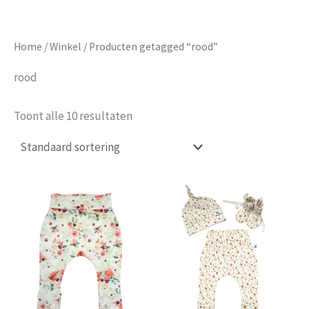
Home
/
Winkel
/ Producten getagged “rood”
rood
Toont alle 10 resultaten
Dit
product
heeft
meerdere
variaties.
Deze
optie