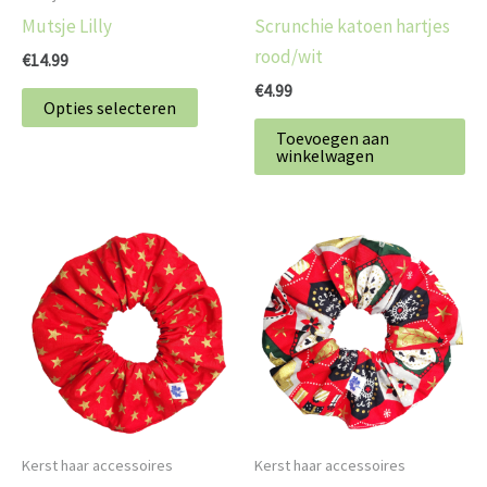
gekozen
Mutsje Lilly
Scrunchie katoen hartjes
worden
rood/wit
€
14.99
op
€
4.99
de
Opties selecteren
productpagina
Toevoegen aan
winkelwagen
Kerst haar accessoires
Kerst haar accessoires