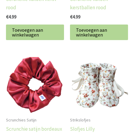
rood
kerstballen rood
€
4.99
€
4.99
Toevoegen aan
Toevoegen aan
winkelwagen
winkelwagen
Dit
produc
heeft
meerd
variatie
Deze
optie
kan
Scrunchies Satijn
Strikslofjes
gekoz
Scrunchie satijn bordeaux
Slofjes Lilly