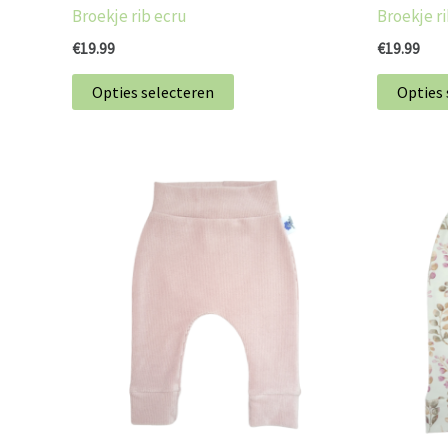
Broekje rib ecru
Broekje ri
productpagina
€
19.99
€
19.99
Opties selecteren
Opties 
Dit
product
heeft
meerdere
variaties.
Deze
optie
kan
gekozen
worden