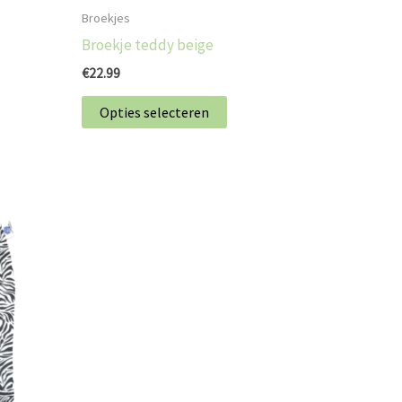
op
Broekjes
de
Broekje teddy beige
tpagina
productpagina
€
22.99
Opties selecteren
t
ere
s.
en