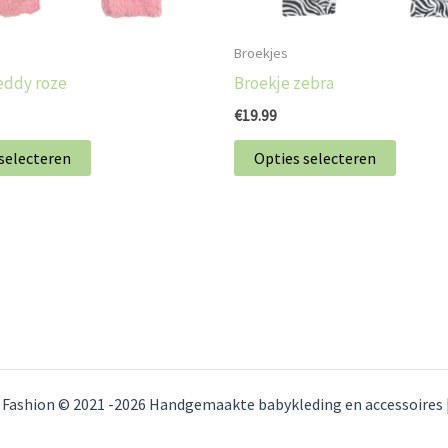
worden
worde
op
op
Broekjes
de
de
eddy roze
Broekje zebra
productpagina
produc
€
19.99
selecteren
Opties selecteren
Fashion © 2021 -2026 Handgemaakte babykleding en accessoires | 