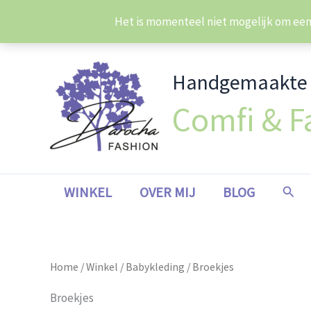
Ga
Het is momenteel niet mogelijk om een b
naar
de
inhoud
Handgemaakte b
Comfi & F
Zoek
WINKEL
OVER MIJ
BLOG
Home
/
Winkel
/
Babykleding
/ Broekjes
Broekjes