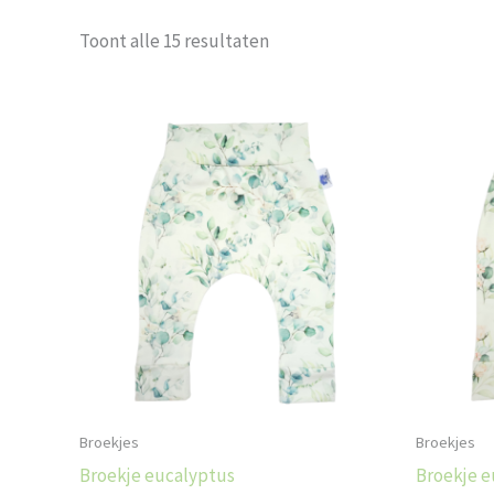
Toont alle 15 resultaten
Dit
product
heeft
meerdere
variaties.
Deze
optie
kan
gekozen
worden
op
Broekjes
Broekjes
de
Broekje eucalyptus
Broekje e
productpagina