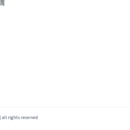
n
tpagina
all rights reserved