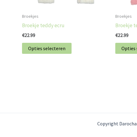
worden
op
Broekjes
Broekjes
de
Broekje teddy ecru
Broekje t
productpagina
€
22.99
€
22.99
Opties selecteren
Opties 
Copyright Darocha 