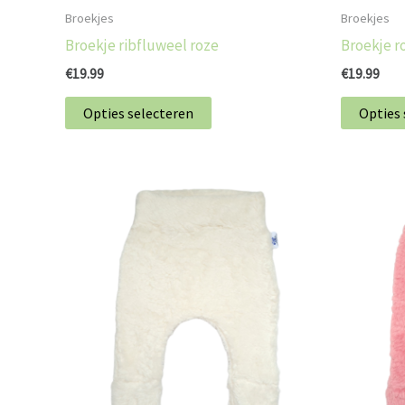
op
Broekjes
Broekjes
de
Broekje ribfluweel roze
Broekje r
productpagina
€
19.99
€
19.99
Opties selecteren
Opties 
Dit
product
heeft
meerdere
variaties.
Deze
optie
kan
gekozen