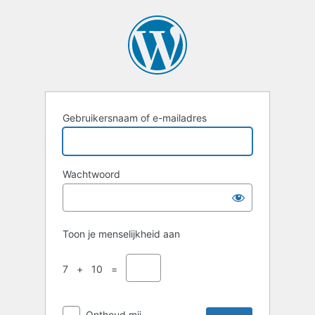
Login
Gebruikersnaam of e-mailadres
Wachtwoord
Toon je menselijkheid aan
7 + 10 =
Onthoud mij