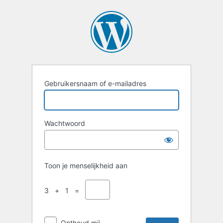
Login
Gebruikersnaam of e-mailadres
Wachtwoord
Toon je menselijkheid aan
3 + 1 =
Onthoud mij